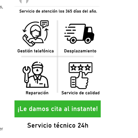
s,
er